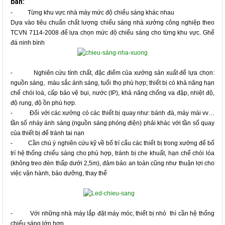
bản
:
- Từng khu vực nhà máy mức độ chiếu sáng khác nhau
Dựa vào tiêu chuẩn chất lượng chiếu sáng nhà xưởng công nghiệp theo
TCVN 7114-2008 để lựa chọn mức độ chiếu sáng cho từng khu vực. Ghế
đá ninh bình
- Nghiên cứu tính chất, đặc điểm của xưởng sản xuất để lựa chọn:
nguồn sáng, màu sắc ánh sáng, tuổi thọ phù hợp; thiết bị có khả năng hạn
chế chói loá, cấp bảo vệ bụi, nước (IP), khả năng chống va đập, nhiệt độ,
độ rung, độ ồn phù hợp.
- Đối với các xưởng có các thiết bị quay như: bánh đà, máy mài vv…
tần số nháy ánh sáng (nguồn sáng phóng điện) phải khác với tần số quay
của thiết bị để tránh tai nạn
- Cần chú ý nghiên cứu kỹ về bố trí cẩu các thiết bị trong xưởng để bố
trí hệ thống chiếu sáng cho phù hợp, tránh bị che khuất, hạn chế chói lóa
(không treo đèn thấp dưới 2,5m), đảm bảo an toàn cũng như thuận lợi cho
việc vận hành, bảo dưỡng, thay thế
- Với những nhà máy lắp đặt máy móc, thiết bị nhỏ thì cần
hệ thống
chiếu sáng
lớn hơn