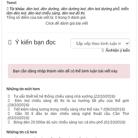
Tweet
Từ khóa:
đèn led
,
đèn đường
,
đèn đường led
,
đèn led đường phố
,
triển
lãm đèn led
,
đèn led chiếu sáng
,
đèn led đô thị
Tổng số điểm của bài viết là: 0 trong 0 đánh giá
Click để đánh giá bài viết
Ý kiến bạn đọc
Ẩn/Hiện ý kiến
Bạn cần đăng nhập thành viên để có thể bình luận bài viết này
Những tin mới hơn
Tư vấn thiết kế hệ thống chiếu sáng nhà xưởng
(22/10/2016)
Đèn led chiếu sáng đô thị là xu hướng tất yếu của thế giới
(18/10/2016)
Tiết kiệm năng lượng trong chiếu sáng như thế nào ?
(09/10/2016)
Gần 30 tỉ đầu tư dàn chiếu sáng nghệ thuật cầu Cần Thơ
(03/10/2016)
Bóng đèn 20.000w đủ sức chiếu sáng rực cả khu phố
(01/10/2016)
Những tin cũ hơn