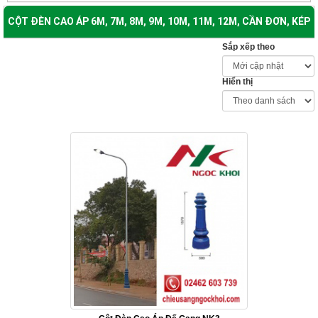
CỘT ĐÈN CAO ÁP 6M, 7M, 8M, 9M, 10M, 11M, 12M, CẦN ĐƠN, KÉP
Sắp xếp theo
(18 SẢN PHẨM)
Hiển thị