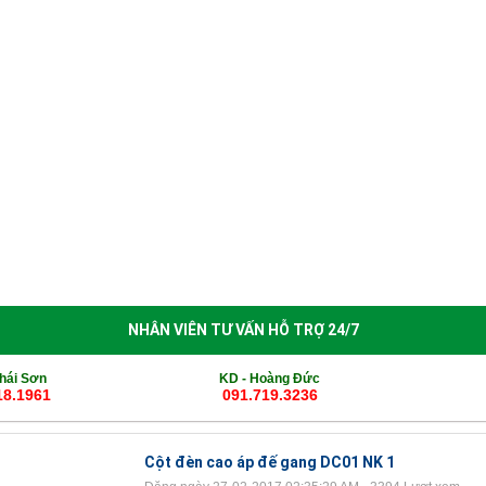
èn Sân Vườn
Thiết Bị Chiếu Sáng
Tin Tức
Thông Báo Nghỉ 
NHÂN VIÊN TƯ VẤN HỖ TRỢ 24/7
hái Sơn
KD -
Hoàng Đức
18.1961
091.719.3236
Cột đèn cao áp đế gang DC01 NK 1