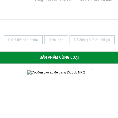
Đăng ngày 27-02-2017 02:35:29 AM - 3394 Lượt xem
Chi tiết sản phẩm
Hỏi đáp
Đánh giá/Phản hồi (0)
SẢN PHẨM CÙNG LOẠI