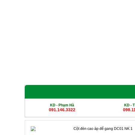
Giới Thiệu
Sản phẩm
Cột Đèn Cao Áp
Cột Đ
KD - Phạm Hà
KD -
T
091.146.3322
098.1