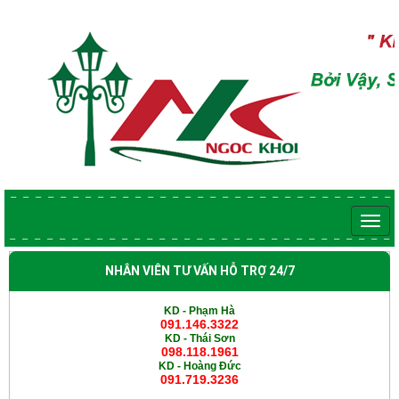
NHÂN VIÊN TƯ VẤN HỖ TRỢ 24/7
KD - Phạm Hà
091.146.3322
KD -
Thái Sơn
098.118.1961
KD -
Hoàng Đức
091.719.3236