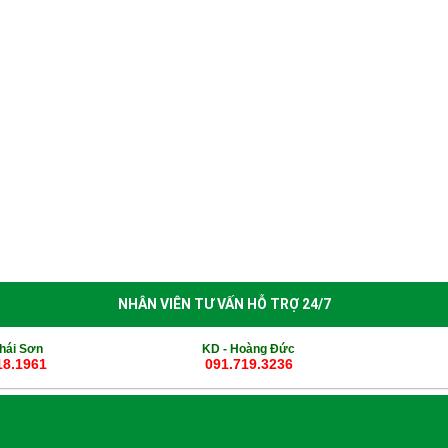
èn Sân Vườn
Thiết Bị Chiếu Sáng
Tin Tức
Thông Báo Nghỉ 
NHÂN VIÊN TƯ VẤN HỖ TRỢ 24/7
hái Sơn
KD -
Hoàng Đức
18.1961
091.719.3236