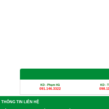
Giới Thiệu
Sản phẩm
Cột Đèn Cao Áp
Cột Đ
KD - Phạm Hà
KD -
T
091.146.3322
098.1
THÔNG TIN LIÊN HỆ