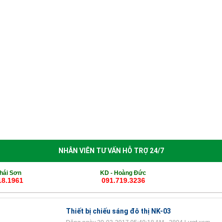
èn Sân Vườn
Thiết Bị Chiếu Sáng
Tin Tức
Thông Báo Nghỉ 
NHÂN VIÊN TƯ VẤN HỖ TRỢ 24/7
hái Sơn
KD -
Hoàng Đức
18.1961
091.719.3236
Thiết bị chiếu sáng đô thị NK-03