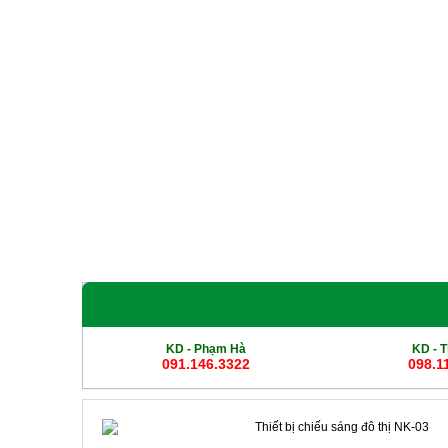
Giới Thiệu
Sản phẩm
Cột Đèn Cao Áp
Cột Đ
KD - Phạm Hà
KD -
T
091.146.3322
098.1