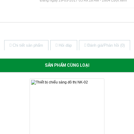
Đăng ngày 29-03-2017 05:49:18 AM - 2804 Lượt xem
Chi tiết sản phẩm
Hỏi đáp
Đánh giá/Phản hồi (0)
SẢN PHẨM CÙNG LOẠI