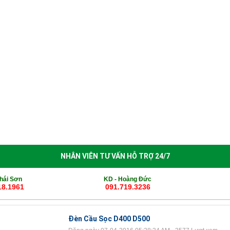
èn Sân Vườn
Thiết Bị Chiếu Sáng
Tin Tức
Thông Báo Nghỉ 
NHÂN VIÊN TƯ VẤN HỖ TRỢ 24/7
hái Sơn
KD -
Hoàng Đức
18.1961
091.719.3236
Đèn Cầu Sọc D400 D500