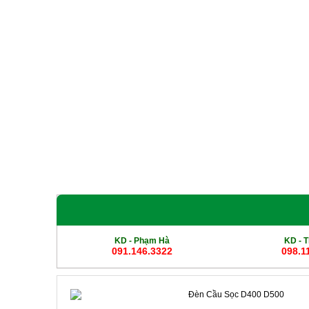
Giới Thiệu
Sản phẩm
Cột Đèn Cao Áp
Cột Đ
KD - Phạm Hà
KD -
T
091.146.3322
098.1