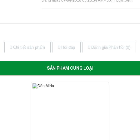
Đăng ngày 07-04-2016 05:28:34 AM - 3577 Lượt xem
Chi tiết sản phẩm
Hỏi đáp
Đánh giá/Phản hồi (0)
SẢN PHẨM CÙNG LOẠI