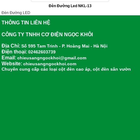
Đèn Đường Led NKL-13
Đèn Đường LED
THÔNG TIN LIÊN HỆ
CÔNG TY TNHH CƠ ĐIỆN NGỌC KHÔI
Địa Chỉ:
Số 595 Tam Trinh - P. Hoàng Mai - Hà Nội
Điện thoại:
02462603739
Email:
chieusangngockhoi@gmail.com
Website:
chieusangngockhoi.com
Chuyên cung cấp các loại
cột đèn cao áp
,
cột đèn sân vườn