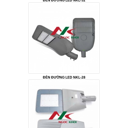
ĐÈN ĐƯỜNG LED NKL-32
ĐÈN ĐƯỜNG LED NKL-28