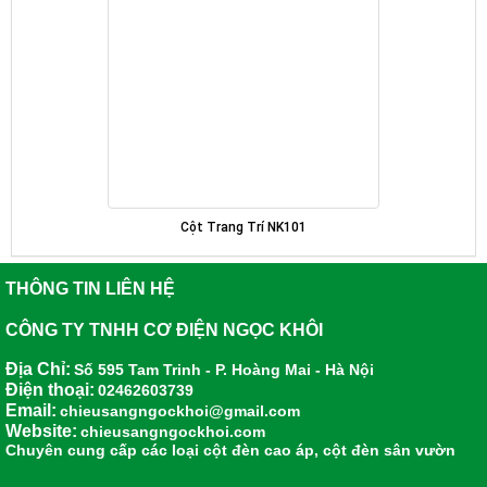
Cột Trang Trí NK101
THÔNG TIN LIÊN HỆ
CÔNG TY TNHH CƠ ĐIỆN NGỌC KHÔI
Địa Chỉ:
Số 595 Tam Trinh - P. Hoàng Mai - Hà Nội
Điện thoại:
02462603739
Email:
chieusangngockhoi@gmail.com
Website:
chieusangngockhoi.com
Chuyên cung cấp các loại
cột đèn cao áp
,
cột đèn sân vườn