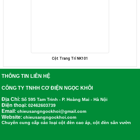
Cột Trang Trí NK101
THÔNG TIN LIÊN HỆ
CÔNG TY TNHH CƠ ĐIỆN NGỌC KHÔI
Địa Chỉ:
Số 595 Tam Trinh - P. Hoàng Mai - Hà Nội
Điện thoại:
02462603739
Email:
chieusangngockhoi@gmail.com
Website:
chieusangngockhoi.com
Chuyên cung cấp các loại
cột đèn cao áp
,
cột đèn sân vườn