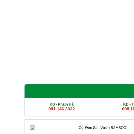
Giới Thiệu
Sản phẩm
Cột Đèn Cao Áp
Cột Đ
KD - Phạm Hà
KD -
T
091.146.3322
098.1