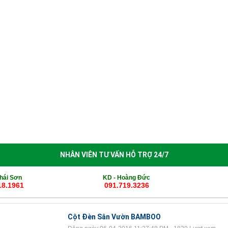
èn Sân Vườn
Thiết Bị Chiếu Sáng
Tin Tức
Thông Báo Nghỉ 
NHÂN VIÊN TƯ VẤN HỖ TRỢ 24/7
hái Sơn
KD -
Hoàng Đức
18.1961
091.719.3236
Cột Đèn Sân Vườn BAMBOO